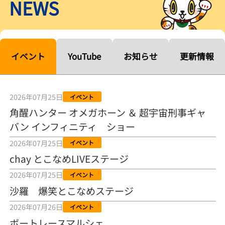
NEWS
【ルーキーシリーズ第15戦】塚越海斗「伸びを生かす方向で」4カド
から攻める／とこなめボートレース
2026年08月04日
【常滑ボート・ルーキーＳ】宮崎心之介 うれしいデビュー初優勝
「このままＡ１になれるように」
イベント
YouTube
お知らせ
更新情報
2026年08月04日
長岡花火大会の話も！ 松本日向の、グッド！グッド！ひなたグッ
ド！／常滑ボート
2026年07月25日
イベント
2026年08月04日
角醒ハンター オメガホーン ＆ 超宇宙刑事ギャ
バン インフィニティ ショー
【ボートレース】「しょっぱいですね」初優勝の宮崎心之介が水神
祭で満面の笑み／常滑 - 日刊スポーツ
2026年07月25日
イベント
2026年08月04日
chay とこなめLIVEステージ
【ボート】とこなめルーキーＳ 宮崎心之介がデビューから１年９カ
2026年07月25日
イベント
月で初優勝
沙羅 爆笑とこなめステージ
2026年08月04日
2026年07月26日
イベント
【ボートレース】12R優勝戦のスタート特訓実施 初Ｖ目指す宮崎心
ボートレースマルシェ
之介の仕上がり上々／常滑 - 日刊スポーツ