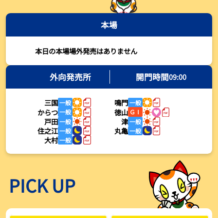
2026年08月03日
本場
【とこなめボート・岩瀬仁紀さんコラム】最後は塚越海斗に注目、
準優12Rはすごかった
2026年08月03日
本日の本場場外発売はありません
【ボートレース】荒木颯斗が地元勢でただ１人優出果たす「地元で
初優勝したい」／常滑 - 日刊スポーツ
外向発売所
開門時間
09:00
2026年08月03日
三国
鳴門
一般
一般
【ボートレース】４枠で優出の塚越海斗が強気節「攻めていくレー
からつ
徳山
一般
ＧⅠ
スをします」／常滑 - 日刊スポーツ
戸田
津
一般
一般
2026年08月03日
住之江
丸亀
一般
一般
大村
一般
【ボートレース】広瀬凜が接戦制して２着で優出「出足、回り足は
かなりいい状態」／常滑 - 日刊スポーツ
2026年08月03日
PICK UP
【とこなめボート】塚越海斗が優勝戦で脅威の伸びを披露する「合
ったときの伸びは自分が一番」
2026年08月03日